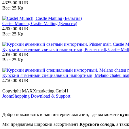
4325.00 RUB
Вес:
25 Kg
Сastel Munich, Castle Malting (Бельгия)
4200.00 RUB
Вес:
25 Kg
Курский ячменный светлый импортный, Pilsner malt, Castle Malt
4050.00 RUB
Вес:
25 Kg
Курский ячменный специальный импортный, Melano chateu malt, 
4750.00 RUB
Copyright MAXXmarketing GmbH
JoomShopping Download & Support
Добро пожаловать в наш интернет-магазин, где вы можете
куп
Мы предлагаем широкий ассортимент
Курского солода
, а та