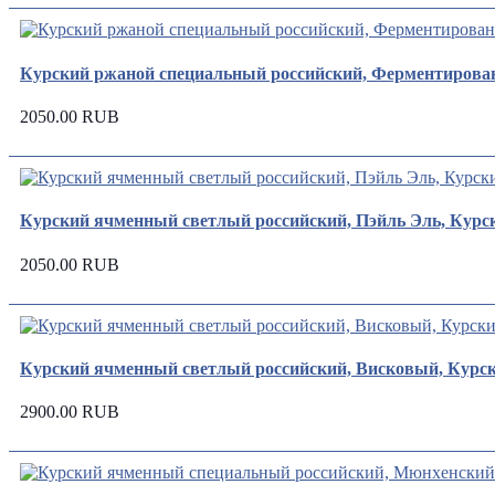
Курский ржаной специальный российский, Ферментированн
2050.00 RUB
Курский ячменный светлый российский, Пэйль Эль, Курски
2050.00 RUB
Курский ячменный светлый российский, Висковый, Курски
2900.00 RUB