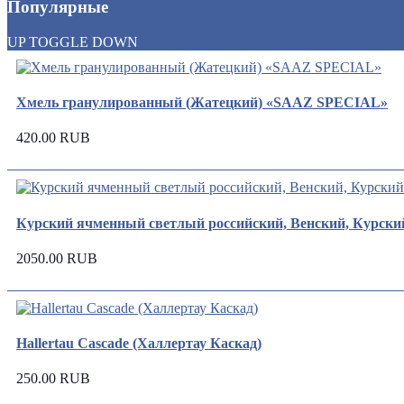
Популярные
UP
TOGGLE
DOWN
Хмель гранулированный (Жатецкий) «SAAZ SPECIAL»
420.00 RUB
Курский ячменный светлый российский, Венский, Курский 
2050.00 RUB
Hallertau Cascade (Халлертау Каскад)
250.00 RUB