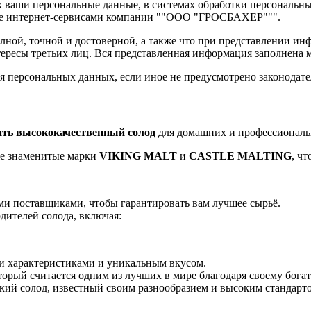
их ваши персональные данные, в системах обработки персонал
ие интернет-сервисами компании ""ООО "ГРОСБАХЕР""".
лной, точной и достоверной, а также что при представлении и
тересы третьих лиц. Вся представленная информация заполнена
ия персональных данных, если иное не предусмотрено законодат
ить высококачественный солод
для домашних и профессиональ
кже знаменитые марки
VIKING MALT
и
CASTLE MALTING
, ч
ми поставщиками, чтобы гарантировать вам лучшее сырьё.
дителей солода, включая:
 характеристиками и уникальным вкусом.
орый считается одним из лучших в мире благодаря своему богатс
ий солод, известный своим разнообразием и высоким стандарто