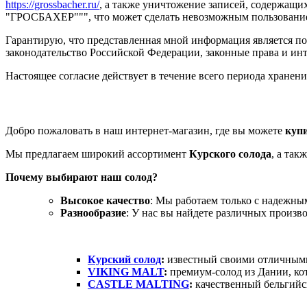
https://grossbacher.ru/
, а также уничтожение записей, содержащ
"ГРОСБАХЕР""", что может сделать невозможным пользован
Гарантирую, что представленная мной информация является по
законодательство Российской Федерации, законные права и ин
Настоящее согласие действует в течение всего периода хранен
Добро пожаловать в наш интернет-магазин, где вы можете
куп
Мы предлагаем широкий ассортимент
Курского солода
, а та
Почему выбирают наш солод?
Высокое качество
: Мы работаем только с надежны
Разнообразие
: У нас вы найдете различных произво
Курский солод
:
известный своими отличными
VIKING MALT
:
премиум-солод из Дании, кот
CASTLE MALTING
:
качественный бельгийск