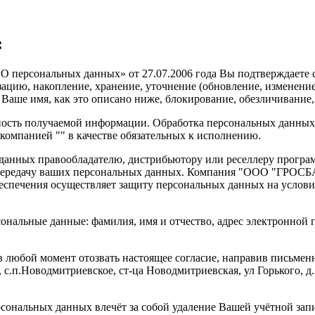
:
 персональных данных» от 27.07.2006 года Вы подтверждаете с
ию, накопление, хранение, уточнение (обновление, изменение)
Ваше имя, как это описано ниже, блокирование, обезличивание
ть получаемой информации. Обработка персональных данных о
 компанией "" в качестве обязательных к исполнению.
данных правообладателю, дистрибьютору или реселлеру програм
а передачу ваших персональных данных. Компания "ООО "ГРОСБ
беспечения осуществляет защиту персональных данных на услов
нальные данные: фамилия, имя и отчество, адрес электронной п
в любой момент отозвать настоящее согласие, направив письмен
.п.Новодмитриевское, ст-ца Новодмитриевская, ул Горького, д.
рсональных данных влечёт за собой удаление Вашей учётной зап